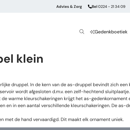
Advies & Zorg
Bel
0224 - 21 34 09
Gedenkboetiek
el klein
lijke druppel. In de kern van de as-druppel bevindt zich een 
voir wordt afgesloten d.m.v. een zelf-hechtend sluitplaatje. 
t de warme kleurschakeringen krijgt het as-gedenkornament ee
ren en in een aantal verschillende kleurschakeringen. De as-dr
en met de hand vervaardigd. Dit maakt elk ornament uniek.