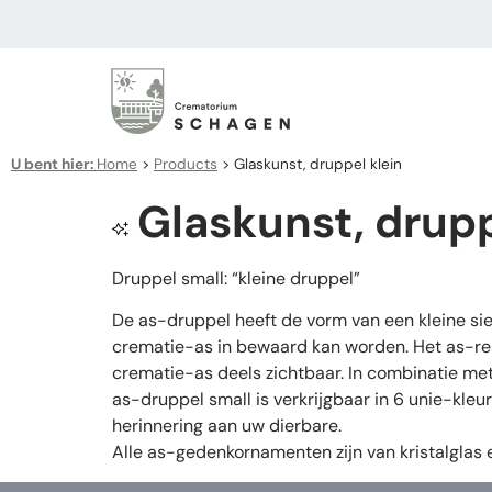
U bent hier:
Home
>
Products
>
Glaskunst, druppel klein
Glaskunst, drupp
Druppel small: “kleine druppel”
De as-druppel heeft de vorm van een kleine sier
crematie-as in bewaard kan worden. Het as-reser
crematie-as deels zichtbaar. In combinatie me
as-druppel small is verkrijgbaar in 6 unie-kleu
herinnering aan uw dierbare.
Alle as-gedenkornamenten zijn van kristalglas 