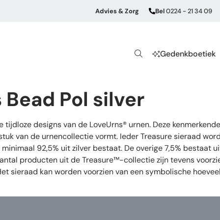
Advies & Zorg
Bel
0224 - 21 34 09
Gedenkboetiek
Bead Pol silver
de tijdloze designs van de LoveUrns® urnen. Deze kenmerkende
stuk van de urnencollectie vormt. Ieder Treasure sieraad wor
oor minimaal 92,5% uit zilver bestaat. De overige 7,5% bestaat
aantal producten uit de Treasure™-collectie zijn tevens voorz
 Het sieraad kan worden voorzien van een symbolische hoeveel