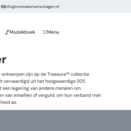
info@crematoriumschagen.nl
Muziekboek
Menu
er
 ontwerpen zijn op de Treasure™ collectie
dt vervaardigd uit het hoogwaardige 925
 uit een legering van andere metalen om
ien van emaillen of verguld, om hun verband met
heid as.