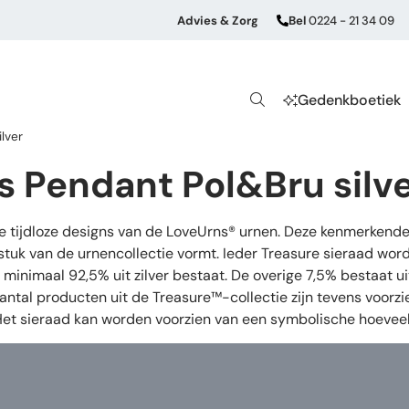
Advies & Zorg
Bel
0224 - 21 34 09
Gedenkboetiek
lver
 Pendant Pol&Bru silv
de tijdloze designs van de LoveUrns® urnen. Deze kenmerkende
stuk van de urnencollectie vormt. Ieder Treasure sieraad wor
oor minimaal 92,5% uit zilver bestaat. De overige 7,5% bestaat
aantal producten uit de Treasure™-collectie zijn tevens voorz
 Het sieraad kan worden voorzien van een symbolische hoeveel